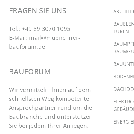
FRAGEN SIE UNS
ARCHITE
BAUELEM
Tel.:
+49 89 3070 1095
TÜREN
E-Mail:
mail@muenchner-
BAUMPF
bauforum.de
BAUMGU
BAUUNT
BAUFORUM
BODENB
Wir vermitteln Ihnen auf dem
DACHDE
schnellsten Weg kompetente
ELEKTRO
Ansprechpartner rund um die
GEBÄUD
Baubranche und unterstützen
ENERGI
Sie bei jedem Ihrer Anliegen.