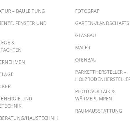
KTUR – BAULEITUNG
FOTOGRAF
ENTE, FENSTER UND
GARTEN-/LANDSCHAFT
GLASBAU
LEGE &
MALER
TACHTEN
OFENBAU
ERNEHMEN
PARKETTHERSTELLER –
ELÄGE
HOLZBODENHERSTELLE
CKER
PHOTOVOLTAIK &
 ENERGIE UND
WÄRMEPUMPEN
ETECHNIK
RAUMAUSSTATTUNG
EBERATUNG/HAUSTECHNIK