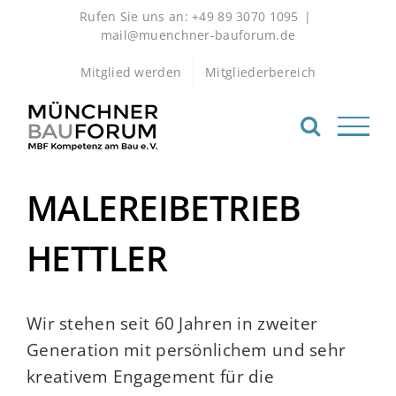
Zum
Rufen Sie uns an: +49 89 3070 1095
|
Inhalt
mail@muenchner-bauforum.de
springen
Mitglied werden
Mitgliederbereich
MALEREIBETRIEB
HETTLER
Wir stehen seit 60 Jahren in zweiter
Generation mit persönlichem und sehr
kreativem Engagement für die