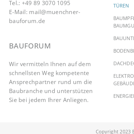
Tel.:
+49 89 3070 1095
TÜREN
E-Mail:
mail@muenchner-
BAUMPF
bauforum.de
BAUMGU
BAUUNT
BAUFORUM
BODENB
Wir vermitteln Ihnen auf dem
DACHDE
schnellsten Weg kompetente
ELEKTRO
Ansprechpartner rund um die
GEBÄUD
Baubranche und unterstützen
ENERGI
Sie bei jedem Ihrer Anliegen.
Copyright 2023 