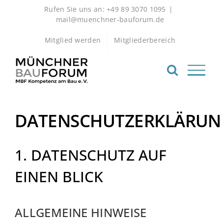
Zum
Rufen Sie uns an: +49 89 3070 1095
|
Inhalt
mail@muenchner-bauforum.de
springen
Mitglied werden
Mitgliederbereich
DATENSCHUTZERKLÄRU
1. DATENSCHUTZ AUF
EINEN BLICK
ALLGEMEINE HINWEISE