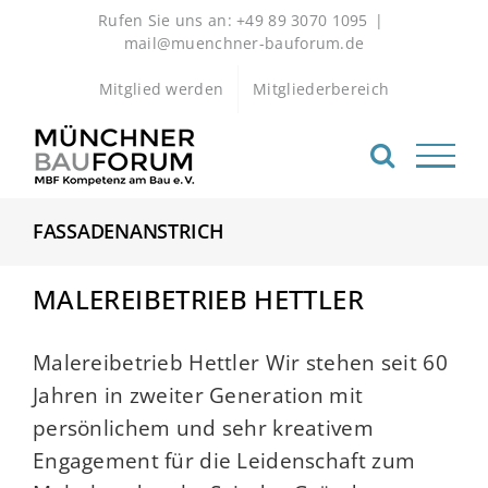
Zum
Rufen Sie uns an: +49 89 3070 1095
|
Inhalt
mail@muenchner-bauforum.de
springen
Mitglied werden
Mitgliederbereich
FASSADENANSTRICH
MALEREIBETRIEB HETTLER
Malereibetrieb Hettler Wir stehen seit 60
Jahren in zweiter Generation mit
persönlichem und sehr kreativem
Engagement für die Leidenschaft zum