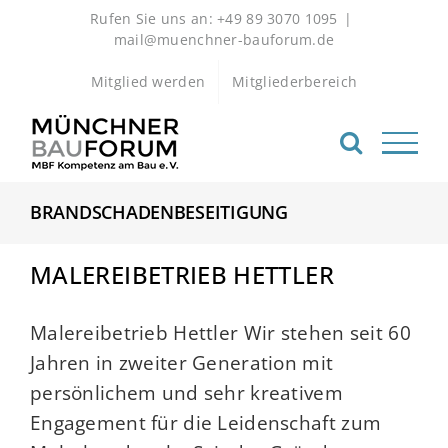
Zum
Rufen Sie uns an: +49 89 3070 1095
|
Inhalt
mail@muenchner-bauforum.de
springen
Mitglied werden
Mitgliederbereich
BRANDSCHADENBESEITIGUNG
MALEREIBETRIEB HETTLER
Malereibetrieb Hettler Wir stehen seit 60
Jahren in zweiter Generation mit
persönlichem und sehr kreativem
Engagement für die Leidenschaft zum