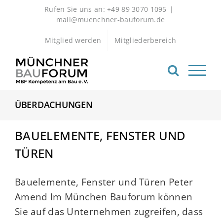
Zum
Rufen Sie uns an: +49 89 3070 1095
|
Inhalt
mail@muenchner-bauforum.de
springen
Mitglied werden
Mitgliederbereich
ÜBERDACHUNGEN
BAUELEMENTE, FENSTER UND
TÜREN
Bauelemente, Fenster und Türen Peter
Amend Im München Bauforum können
Sie auf das Unternehmen zugreifen, dass