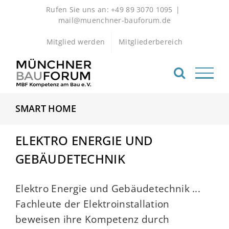
Zum
Rufen Sie uns an: +49 89 3070 1095
|
Inhalt
mail@muenchner-bauforum.de
springen
Mitglied werden
Mitgliederbereich
SMART HOME
ELEKTRO ENERGIE UND
GEBÄUDETECHNIK
Elektro Energie und Gebäudetechnik ...
Fachleute der Elektroinstallation
beweisen ihre Kompetenz durch