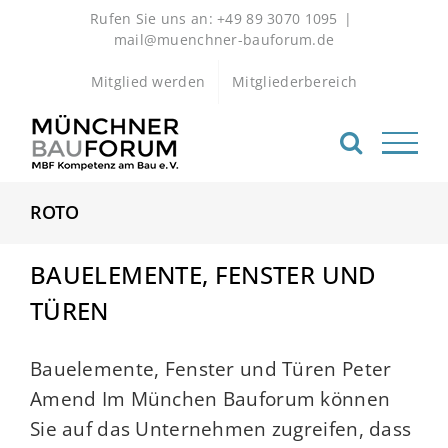
Zum
Rufen Sie uns an: +49 89 3070 1095
|
Inhalt
mail@muenchner-bauforum.de
springen
Mitglied werden
Mitgliederbereich
ROTO
BAUELEMENTE, FENSTER UND
TÜREN
Bauelemente, Fenster und Türen Peter
Amend Im München Bauforum können
Sie auf das Unternehmen zugreifen, dass