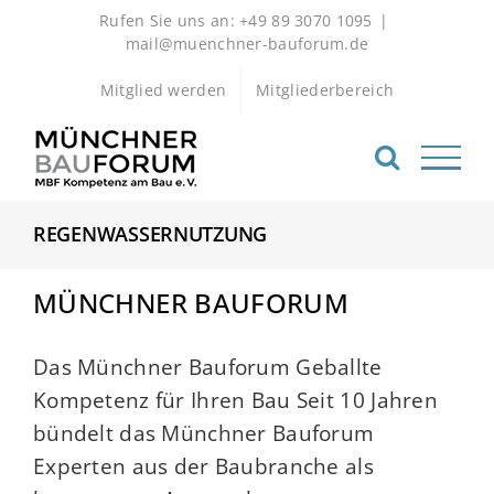
Zum
Rufen Sie uns an: +49 89 3070 1095
|
Inhalt
mail@muenchner-bauforum.de
springen
Mitglied werden
Mitgliederbereich
REGENWASSERNUTZUNG
MÜNCHNER BAUFORUM
Das Münchner Bauforum Geballte
Kompetenz für Ihren Bau Seit 10 Jahren
bündelt das Münchner Bauforum
Experten aus der Baubranche als