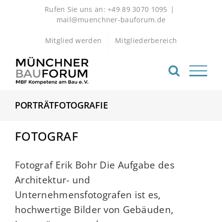
Zum
Rufen Sie uns an: +49 89 3070 1095
|
Inhalt
mail@muenchner-bauforum.de
springen
Mitglied werden
Mitgliederbereich
PORTRÄTFOTOGRAFIE
FOTOGRAF
Fotograf Erik Bohr Die Aufgabe des
Architektur- und
Unternehmensfotografen ist es,
hochwertige Bilder von Gebäuden,