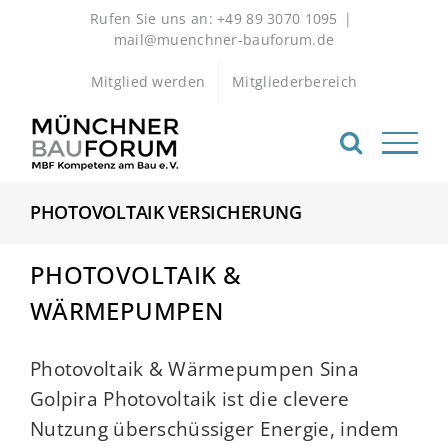
Zum
Rufen Sie uns an: +49 89 3070 1095
|
Inhalt
mail@muenchner-bauforum.de
springen
Mitglied werden
Mitgliederbereich
PHOTOVOLTAIK VERSICHERUNG
PHOTOVOLTAIK &
WÄRMEPUMPEN
Photovoltaik & Wärmepumpen Sina
Golpira Photovoltaik ist die clevere
Nutzung überschüssiger Energie, indem