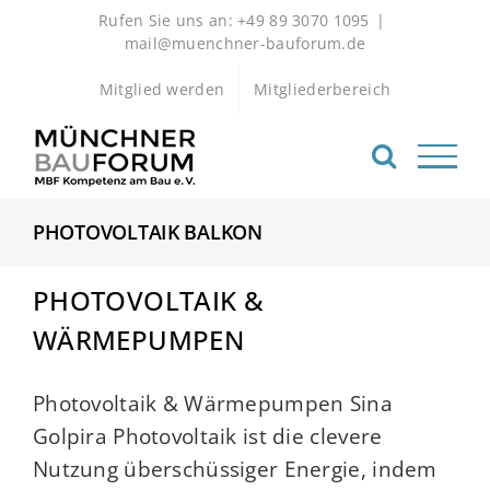
Zum
Rufen Sie uns an: +49 89 3070 1095
|
Inhalt
mail@muenchner-bauforum.de
springen
Mitglied werden
Mitgliederbereich
PHOTOVOLTAIK BALKON
PHOTOVOLTAIK &
WÄRMEPUMPEN
Photovoltaik & Wärmepumpen Sina
Golpira Photovoltaik ist die clevere
Nutzung überschüssiger Energie, indem