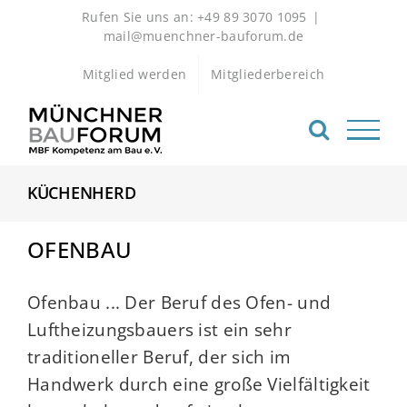
Zum
Rufen Sie uns an: +49 89 3070 1095
|
Inhalt
mail@muenchner-bauforum.de
springen
Mitglied werden
Mitgliederbereich
KÜCHENHERD
OFENBAU
Ofenbau ... Der Beruf des Ofen- und
Luftheizungsbauers ist ein sehr
traditioneller Beruf, der sich im
Handwerk durch eine große Vielfältigkeit