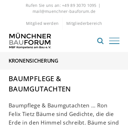
Zum
Rufen Sie uns an: +49 89 3070 1095
|
Inhalt
mail@muenchner-bauforum.de
springen
Mitglied werden
Mitgliederbereich
KRONENSICHERUNG
BAUMPFLEGE &
BAUMGUTACHTEN
Baumpflege & Baumgutachten ... Ron
Felix Tietz Bäume sind Gedichte, die die
Erde in den Himmel schreibt. Bäume sind