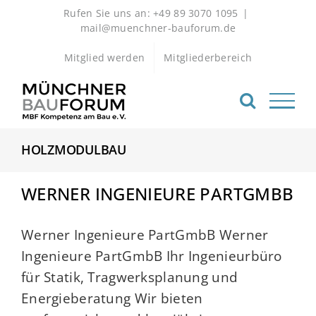
Zum
Rufen Sie uns an: +49 89 3070 1095
|
Inhalt
mail@muenchner-bauforum.de
springen
Mitglied werden
Mitgliederbereich
HOLZMODULBAU
WERNER INGENIEURE PARTGMBB
Werner Ingenieure PartGmbB Werner
Ingenieure PartGmbB Ihr Ingenieurbüro
für Statik, Tragwerksplanung und
Energieberatung Wir bieten