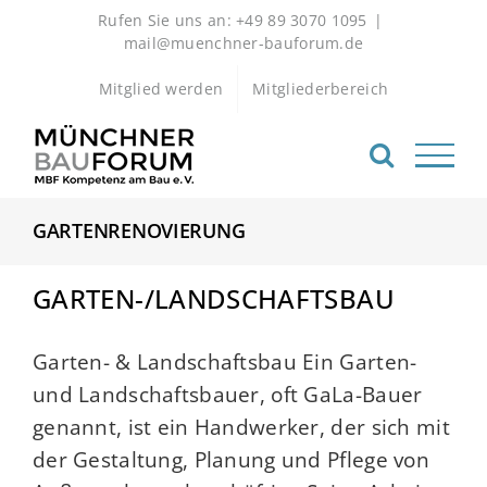
Zum
Rufen Sie uns an: +49 89 3070 1095
|
Inhalt
mail@muenchner-bauforum.de
springen
Mitglied werden
Mitgliederbereich
GARTENRENOVIERUNG
GARTEN-/LANDSCHAFTSBAU
Garten- & Landschaftsbau Ein Garten-
und Landschaftsbauer, oft GaLa-Bauer
genannt, ist ein Handwerker, der sich mit
der Gestaltung, Planung und Pflege von