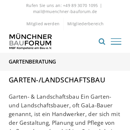
Zum
Rufen Sie uns an: +49 89 3070 1095
|
Inhalt
mail@muenchner-bauforum.de
springen
Mitglied werden
Mitgliederbereich
GARTENBERATUNG
GARTEN-/LANDSCHAFTSBAU
Garten- & Landschaftsbau Ein Garten-
und Landschaftsbauer, oft GaLa-Bauer
genannt, ist ein Handwerker, der sich mit
der Gestaltung, Planung und Pflege von