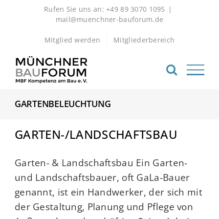
Zum
Rufen Sie uns an: +49 89 3070 1095
|
Inhalt
mail@muenchner-bauforum.de
springen
Mitglied werden
Mitgliederbereich
GARTENBELEUCHTUNG
GARTEN-/LANDSCHAFTSBAU
Garten- & Landschaftsbau Ein Garten-
und Landschaftsbauer, oft GaLa-Bauer
genannt, ist ein Handwerker, der sich mit
der Gestaltung, Planung und Pflege von