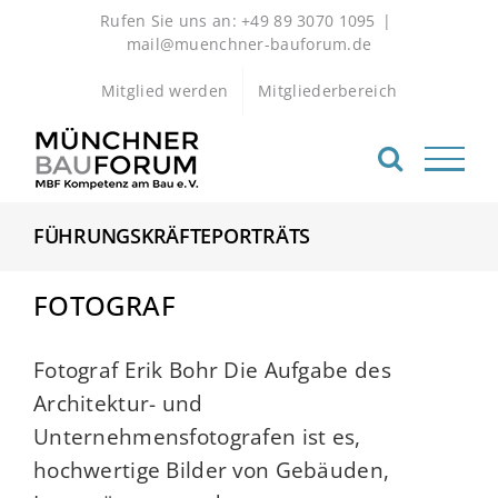
Zum
Rufen Sie uns an: +49 89 3070 1095
|
Inhalt
mail@muenchner-bauforum.de
springen
Mitglied werden
Mitgliederbereich
FÜHRUNGSKRÄFTEPORTRÄTS
FOTOGRAF
Fotograf Erik Bohr Die Aufgabe des
Architektur- und
Unternehmensfotografen ist es,
hochwertige Bilder von Gebäuden,