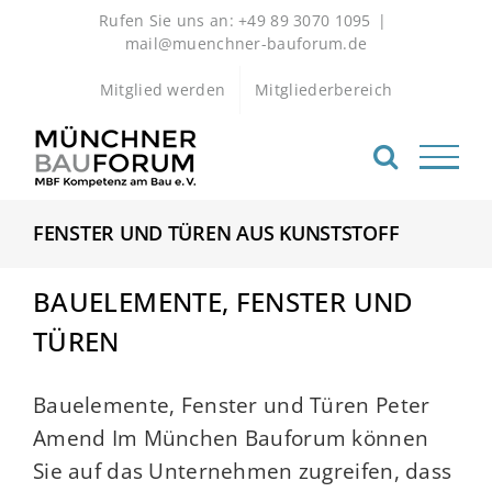
Zum
Rufen Sie uns an: +49 89 3070 1095
|
Inhalt
mail@muenchner-bauforum.de
springen
Mitglied werden
Mitgliederbereich
FENSTER UND TÜREN AUS KUNSTSTOFF
BAUELEMENTE, FENSTER UND
TÜREN
Bauelemente, Fenster und Türen Peter
Amend Im München Bauforum können
Sie auf das Unternehmen zugreifen, dass