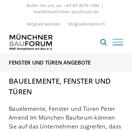
Zum
Rufen Sie uns an: +49 89 3070 1095
|
Inhalt
mail@muenchner-bauforum.de
springen
Mitglied werden
Mitgliederbereich
FENSTER UND TÜREN ANGEBOTE
BAUELEMENTE, FENSTER UND
TÜREN
Bauelemente, Fenster und Türen Peter
Amend Im München Bauforum können
Sie auf das Unternehmen zugreifen, dass