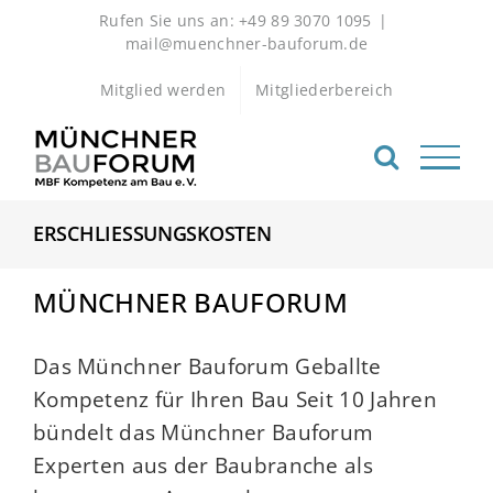
Zum
Rufen Sie uns an: +49 89 3070 1095
|
Inhalt
mail@muenchner-bauforum.de
springen
Mitglied werden
Mitgliederbereich
ERSCHLIESSUNGSKOSTEN
MÜNCHNER BAUFORUM
Das Münchner Bauforum Geballte
Kompetenz für Ihren Bau Seit 10 Jahren
bündelt das Münchner Bauforum
Experten aus der Baubranche als