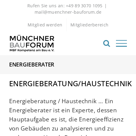
Zum
Rufen Sie uns an: +49 89 3070 1095
|
Inhalt
mail@muenchner-bauforum.de
springen
Mitglied werden
Mitgliederbereich
ENERGIEBERATER
ENERGIEBERATUNG/HAUSTECHNIK
Energieberatung / Haustechnik ... Ein
Energieberater ist ein Experte, dessen
Hauptaufgabe es ist, die Energieeffizienz
von Gebäuden zu analysieren und zu