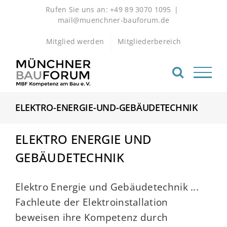
Zum
Rufen Sie uns an: +49 89 3070 1095
|
Inhalt
mail@muenchner-bauforum.de
springen
Mitglied werden
Mitgliederbereich
ELEKTRO-ENERGIE-UND-GEBÄUDETECHNIK
ELEKTRO ENERGIE UND
GEBÄUDETECHNIK
Elektro Energie und Gebäudetechnik ...
Fachleute der Elektroinstallation
beweisen ihre Kompetenz durch