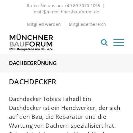
Zum
Rufen Sie uns an: +49 89 3070 1095
|
Inhalt
mail@muenchner-bauforum.de
springen
Mitglied werden
Mitgliederbereich
DACHBEGRÜNUNG
DACHDECKER
Dachdecker Tobias Tahedl Ein
Dachdecker ist ein Handwerker, der sich
auf den Bau, die Reparatur und die
Wartung von Dächern spezialisiert hat.