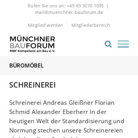
Zum
Rufen Sie uns an: +49 89 3070 1095
|
Inhalt
mail@muenchner-bauforum.de
springen
Mitglied werden
Mitgliederbereich
BÜROMÖBEL
SCHREINEREI
Schreinerei Andreas Gleißner Florian
Schmid Alexander Eberherr In der
heutigen Welt der Standardisierung und
Normung stechen unsere Schreinereien