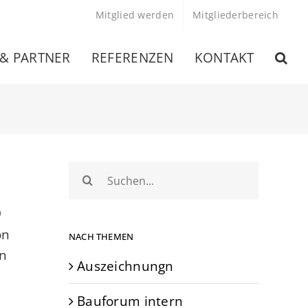
Mitglied werden
Mitgliederbereich
 & PARTNER
REFERENZEN
KONTAKT
Suche
nach:
9
on
NACH THEMEN
en
Auszeichnungn
Bauforum intern