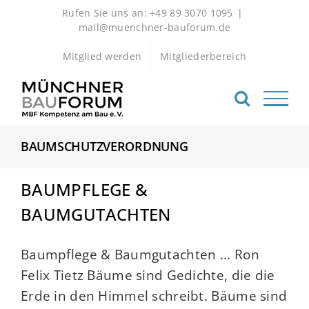
Zum
Rufen Sie uns an: +49 89 3070 1095
|
Inhalt
mail@muenchner-bauforum.de
springen
Mitglied werden
Mitgliederbereich
BAUMSCHUTZVERORDNUNG
BAUMPFLEGE &
BAUMGUTACHTEN
Baumpflege & Baumgutachten ... Ron
Felix Tietz Bäume sind Gedichte, die die
Erde in den Himmel schreibt. Bäume sind