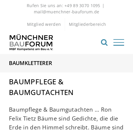
Zum
Rufen Sie uns an: +49 89 3070 1095
|
Inhalt
mail@muenchner-bauforum.de
springen
Mitglied werden
Mitgliederbereich
BAUMKLETTERER
BAUMPFLEGE &
BAUMGUTACHTEN
Baumpflege & Baumgutachten ... Ron
Felix Tietz Bäume sind Gedichte, die die
Erde in den Himmel schreibt. Bäume sind