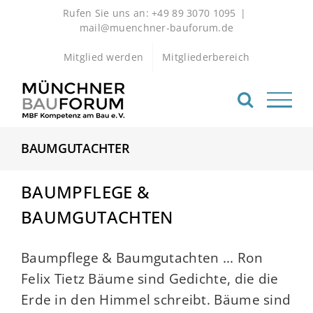
Zum
Rufen Sie uns an: +49 89 3070 1095
|
Inhalt
mail@muenchner-bauforum.de
springen
Mitglied werden
Mitgliederbereich
BAUMGUTACHTER
BAUMPFLEGE &
BAUMGUTACHTEN
Baumpflege & Baumgutachten ... Ron
Felix Tietz Bäume sind Gedichte, die die
Erde in den Himmel schreibt. Bäume sind