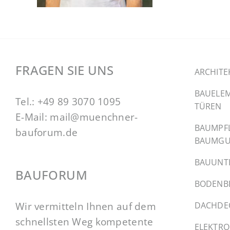
FRAGEN SIE UNS
ARCHITE
BAUELEM
Tel.:
+49 89 3070 1095
TÜREN
E-Mail:
mail@muenchner-
BAUMPF
bauforum.de
BAUMGU
BAUUNT
BAUFORUM
BODENB
Wir vermitteln Ihnen auf dem
DACHDE
schnellsten Weg kompetente
ELEKTRO