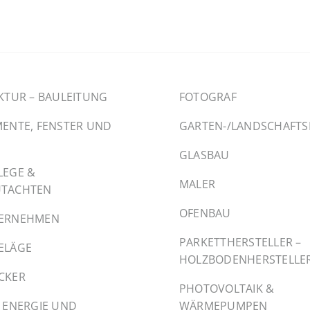
KTUR – BAULEITUNG
FOTOGRAF
ENTE, FENSTER UND
GARTEN-/LANDSCHAFT
GLASBAU
LEGE &
MALER
TACHTEN
OFENBAU
ERNEHMEN
PARKETTHERSTELLER –
ELÄGE
HOLZBODENHERSTELLE
CKER
PHOTOVOLTAIK &
 ENERGIE UND
WÄRMEPUMPEN