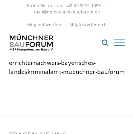
Zum
Rufen Sie uns an: +49 89 3070 1095
|
Inhalt
mail@muenchner-bauforum.de
springen
Mitglied werden
Mitgliederbereich
errichternachweis-bayerisches-
landeskriminalamt-muenchner-bauforum