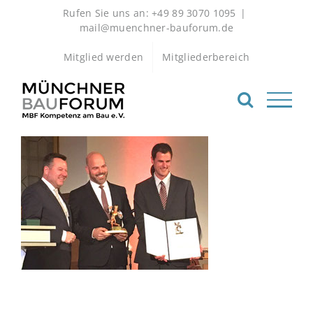
Zum
Rufen Sie uns an: +49 89 3070 1095
|
Inhalt
mail@muenchner-bauforum.de
springen
Mitglied werden
Mitgliederbereich