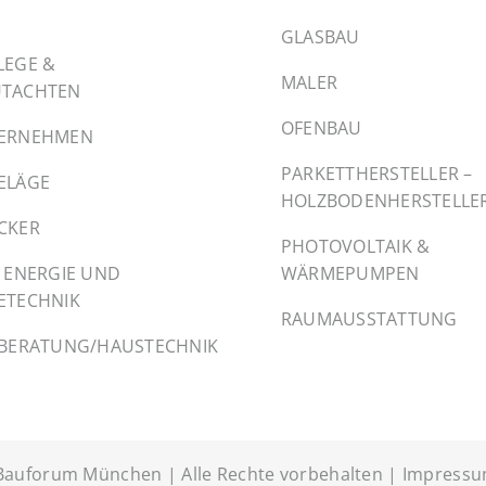
GLASBAU
LEGE &
MALER
TACHTEN
OFENBAU
ERNEHMEN
PARKETTHERSTELLER –
ELÄGE
HOLZBODENHERSTELLE
CKER
PHOTOVOLTAIK &
 ENERGIE UND
WÄRMEPUMPEN
ETECHNIK
RAUMAUSSTATTUNG
EBERATUNG/HAUSTECHNIK
Bauforum München | Alle Rechte vorbehalten |
Impress