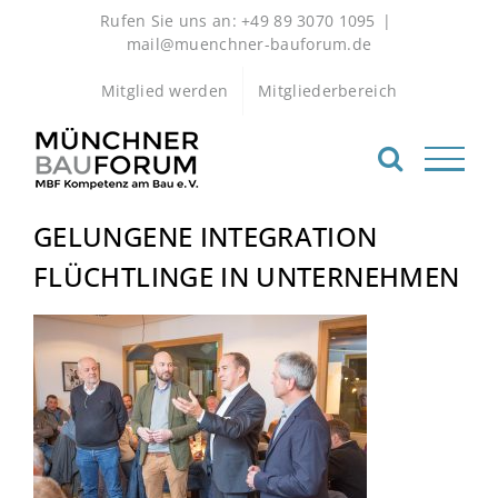
Zum
Rufen Sie uns an: +49 89 3070 1095
|
Inhalt
mail@muenchner-bauforum.de
springen
Mitglied werden
Mitgliederbereich
GELUNGENE INTEGRATION
FLÜCHTLINGE IN UNTERNEHMEN