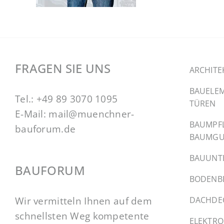
FRAGEN SIE UNS
ARCHITE
BAUELEM
Tel.:
+49 89 3070 1095
TÜREN
E-Mail:
mail@muenchner-
BAUMPF
bauforum.de
BAUMGU
BAUUNT
BAUFORUM
BODENB
Wir vermitteln Ihnen auf dem
DACHDE
schnellsten Weg kompetente
ELEKTRO