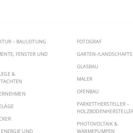
KTUR – BAULEITUNG
FOTOGRAF
ENTE, FENSTER UND
GARTEN-/LANDSCHAFT
GLASBAU
LEGE &
MALER
TACHTEN
OFENBAU
ERNEHMEN
PARKETTHERSTELLER –
ELÄGE
HOLZBODENHERSTELLE
CKER
PHOTOVOLTAIK &
 ENERGIE UND
WÄRMEPUMPEN