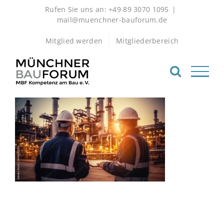
Zum
Rufen Sie uns an: +49 89 3070 1095
|
Inhalt
mail@muenchner-bauforum.de
springen
Mitglied werden
Mitgliederbereich